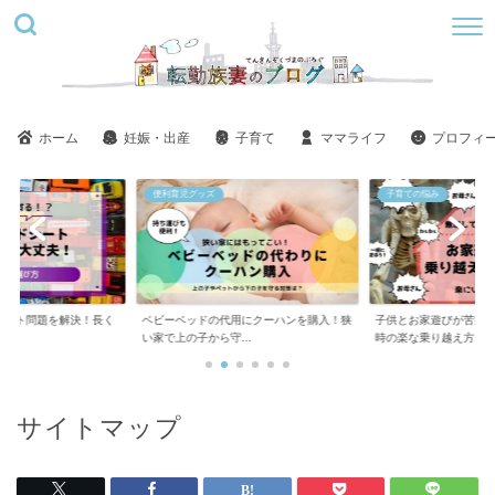
ホーム
妊娠・出産
子育て
ママライフ
プロフィ
便利育児グッズ
子育ての悩み
シート問題を解決！長く
ベビーベッドの代用にクーハンを購入！狭
子供とお家遊びが苦痛
方
い家で上の子から守...
時の楽な乗り越え方
サイトマップ