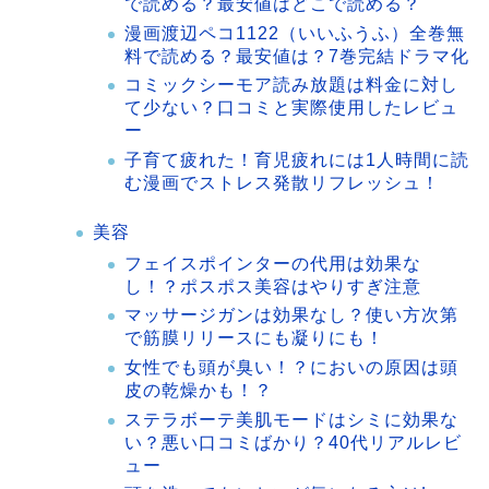
で読める？最安値はどこで読める？
漫画渡辺ペコ1122（いいふうふ）全巻無
料で読める？最安値は？7巻完結ドラマ化
コミックシーモア読み放題は料金に対し
て少ない？口コミと実際使用したレビュ
ー
子育て疲れた！育児疲れには1人時間に読
む漫画でストレス発散リフレッシュ！
美容
フェイスポインターの代用は効果な
し！？ポスポス美容はやりすぎ注意
マッサージガンは効果なし？使い方次第
で筋膜リリースにも凝りにも！
女性でも頭が臭い！？においの原因は頭
皮の乾燥かも！？
ステラボーテ美肌モードはシミに効果な
い？悪い口コミばかり？40代リアルレビ
ュー