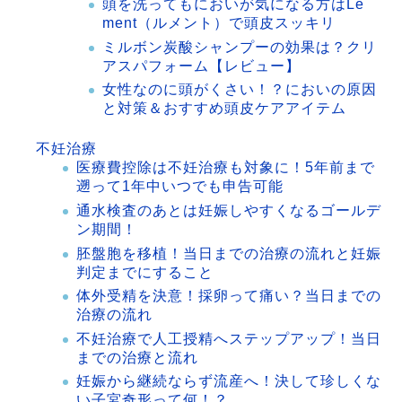
頭を洗ってもにおいが気になる方はLe
ment（ルメント）で頭皮スッキリ
ミルボン炭酸シャンプーの効果は？クリ
アスパフォーム【レビュー】
女性なのに頭がくさい！？においの原因
と対策＆おすすめ頭皮ケアアイテム
不妊治療
医療費控除は不妊治療も対象に！5年前まで
遡って1年中いつでも申告可能
通水検査のあとは妊娠しやすくなるゴールデ
ン期間！
胚盤胞を移植！当日までの治療の流れと妊娠
判定までにすること
体外受精を決意！採卵って痛い？当日までの
治療の流れ
不妊治療で人工授精へステップアップ！当日
までの治療と流れ
妊娠から継続ならず流産へ！決して珍しくな
い子宮奇形って何！？