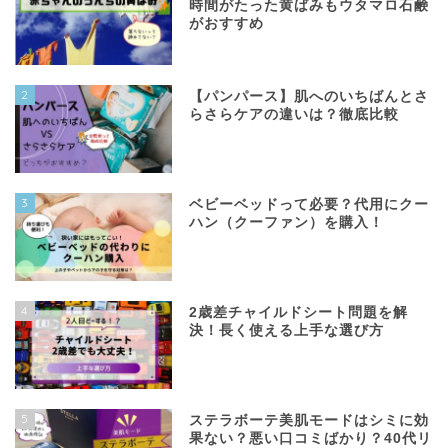
時間がたった黄ばみもウタマロ石鹸
がおすすめ
2
【パンパース】肌へのいちばんとさ
らさらケアの違いは？徹底比較
3
ベビーベッドって必要？代用にクー
ハン（クーファン）を購入！
4
2歳差チャイルドシート問題を解
決！長く使える上手な選び方
5
ステラボーテ美肌モードはシミに効
果ない？悪い口コミばかり？40代リ