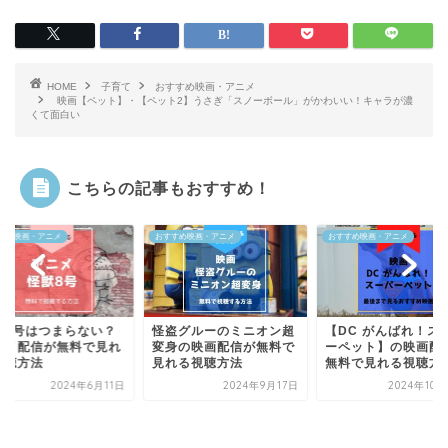
HOME
子育て
おすすめ映画・アニメ
映画【ペット】・【ペット2】うさぎ「スノーボール」がかわいい！キャラが濃
くて面白い
こちらの記事もおすすめ！
すめ映画・アニメ
おすすめ映画・アニメ
おすすめ映画・アニメ
盗グルーのミニオン超
【DC がんばれ！スーパ
身の映画配信が無料で
ーペット】の映画配信が
れる視聴方法
無料で見れる視聴方法
2024年9月17日
2024年10月22日
映画【ゴーストブック
ばけずかん】は子ど
ハマる！百目推し！