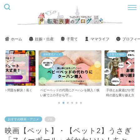
ホーム
妊娠・出産
子育て
ママライフ
プロフィ
子育ての悩み
美容
用にクーハンを購入！狭
子供とお家遊びが苦痛！ツラい！しんどい
ステラボーテ美肌モー
..
時の楽な乗り越え方
い？悪い口コミばかり..
おすすめ映画・アニメ
PR
映画【ペット】・【ペット2】うさぎ