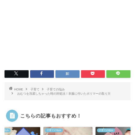
HOME
子育て
子育ての悩み
おむつを洗濯しちゃった時の対処法！衣服に付いたポリマーの取り方
こちらの記事もおすすめ！
ての悩み
子育ての悩み
子育ての悩み