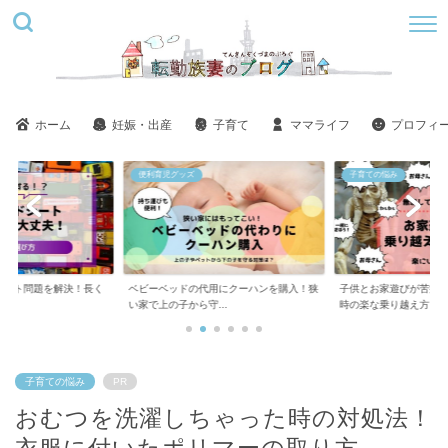
ホーム
妊娠・出産
子育て
ママライフ
プロフィ
子育ての悩み
美容
用にクーハンを購入！狭
子供とお家遊びが苦痛！ツラい！しんどい
ステラボーテ美肌モー
..
時の楽な乗り越え方
い？悪い口コミばかり..
子育ての悩み
PR
おむつを洗濯しちゃった時の対処法！