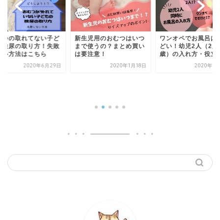
生児用のおむつはいつ
ワンオペでお風呂はしん
で使うの？まとめ買い
どい！幼児2人（2歳＆0
要注意！
歳）の入れ方・役立つ...
2020年1月18日
2020年5月18日
おむつのMサイズは
から使う？サイズア
の時期と目安
2020年3月