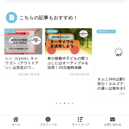
こちらの記事もおすすめ！
amazon
育児グッズ
便利育児グッズ
シン（Lysin）キャ
車の移動中子どもの暇つ
ーワゴン（アウトドア
ぶしにはオーディブルを
ン）は安定のワ...
活用！30日無料体験
2024年7月16日
2024年3月1日
オムニ360は新生児
安心！エルゴアダプ
の違いは前向き抱っ
2020年2
ホーム
プロフィール
サイトマップ
お問い合わせ