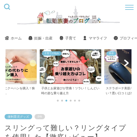
ホーム
妊娠・出産
子育て
ママライフ
プロフィ
子育ての悩み
美容
用にクーハンを購入！狭
子供とお家遊びが苦痛！ツラい！しんどい
ステラボーテ美肌モー
..
時の楽な乗り越え方
い？悪い口コミばかり..
便利育児グッズ
PR
スリングって難しい？リングタイプ