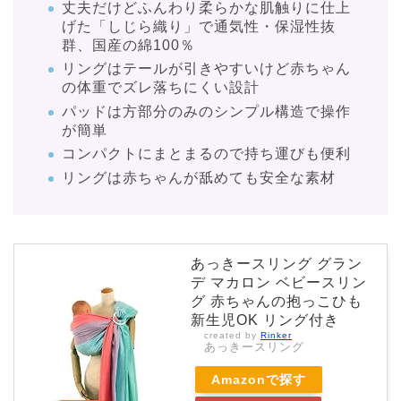
丈夫だけどふんわり柔らかな肌触りに仕上
げた「しじら織り」で通気性・保湿性抜
群、国産の綿100％
リングはテールが引きやすいけど赤ちゃん
の体重でズレ落ちにくい設計
パッドは方部分のみのシンプル構造で操作
が簡単
コンパクトにまとまるので持ち運びも便利
リングは赤ちゃんが舐めても安全な素材
あっきースリング グラン
デ マカロン ベビースリン
グ 赤ちゃんの抱っこひも
新生児OK リング付き
created by
Rinker
あっきースリング
Amazonで探す