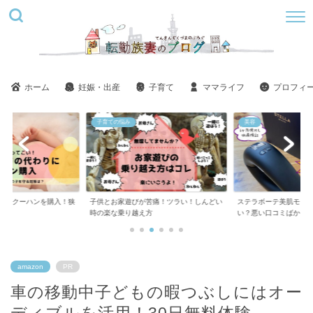
ホーム
妊娠・出産
子育て
ママライフ
プロフィ
子育ての悩み
美容
用にクーハンを購入！狭
子供とお家遊びが苦痛！ツラい！しんどい
ステラボーテ美肌モー
..
時の楽な乗り越え方
い？悪い口コミばかり..
amazon
PR
車の移動中子どもの暇つぶしにはオー