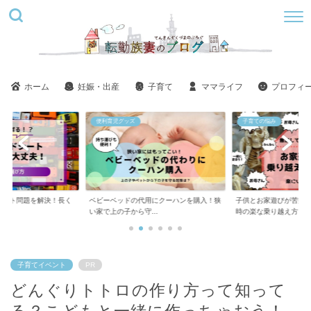
ホーム
妊娠・出産
子育て
ママライフ
プロフィ
子育ての悩み
美容
用にクーハンを購入！狭
子供とお家遊びが苦痛！ツラい！しんどい
ステラボーテ美肌モー
..
時の楽な乗り越え方
い？悪い口コミばかり..
子育てイベント
PR
どんぐりトトロの作り方って知って