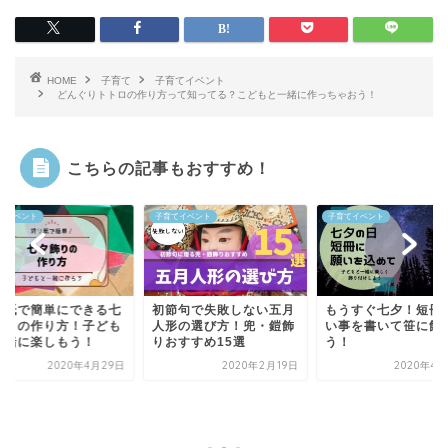
HOME
子育て
子育てイベント
どんぐりトトロの作り方って知ってる？こどもと一緒に作っちゃおう！
こちらの記事もおすすめ！
てイベント
子育てイベント
子育てイベント
節句で失敗しない五月
もうすぐ七夕！短冊に願
形の選び方！兜・鎧飾
い事を書いて笹に飾ろ
おすすめ15選
う！
2020年2月19日
2020年4月25日
折り紙で簡単にでき
夕飾りの作り方！子
と一緒に楽しもう！
2020年4月