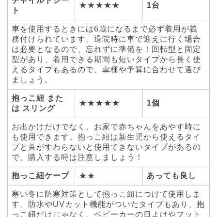
チャイルドシー
★
★★★★
1台
ト
車を使用するときには6歳になるまで必ず着用が義
務付けられています。退院時に車で迎えに行く場合
は必要となるので、忘れずに準備を！回転型と固定
型があり、着用できる期間も短いタイプから長く使
えるタイプもあるので、車種や予算に合わせて選び
ましょう。
抱っこ紐 また
★
★★★★
1個
は スリング
お出かけだけでなく、お家で赤ちゃんをあやす時に
も使用できます。抱っこ紐は新生児から使えるタイ
プと首がすわらないと使用できないタイプがあるの
で、購入する時は注意しましょう！
抱っこ紐ケープ
★★
あっても良し
寒い冬に防寒対策として抱っこ紐につけて使用しま
す。防水やUVカット機能がついたタイプもあり、抱
っこ紐だけじゃなく、ベビーカーの日よけやフット