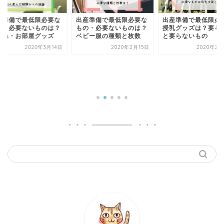
産準備で最低限必要な
出産準備で最低限必要な
の・必要ないものは？
授乳グッズは？要るもの
ビー服の種類と枚数
と要らないもの
2020年2月15日
2020年2月28日
出産準備で最低限必
もの・必要ないもの
産前・入院中・産後
マ...
2020年2月