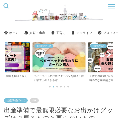
ホーム
妊娠・出産
子育て
ママライフ
プロフィ
子育ての悩み
美容
用にクーハンを購入！狭
子供とお家遊びが苦痛！ツラい！しんどい
ステラボーテ美肌モー
..
時の楽な乗り越え方
い？悪い口コミばかり..
出産準備グッズ
PR
出産準備で最低限必要なお出かけグッ