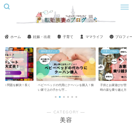
ホーム
妊娠・出産
子育て
ママライフ
プロフィ
便利育児グッズ
子育ての悩み
シート問題を解決！長く
ベビーベッドの代用にクーハンを購入！狭
子供とお家遊びが苦痛
方
い家で上の子から守...
時の楽な乗り越え方
― CATEGORY ―
美容