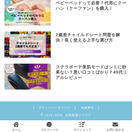
3
ベビーベッドって必要？代用にクー
ハン（クーファン）を購入！
4
2歳差チャイルドシート問題を解
決！長く使える上手な選び方
5
ステラボーテ美肌モードはシミに効
果ない？悪い口コミばかり？40代リ
アルレビュー
プライバシーポリシー
免責事項
2019–2026 転勤族妻のブログ
ホーム
プロフィール
サイトマップ
お問い合わせ