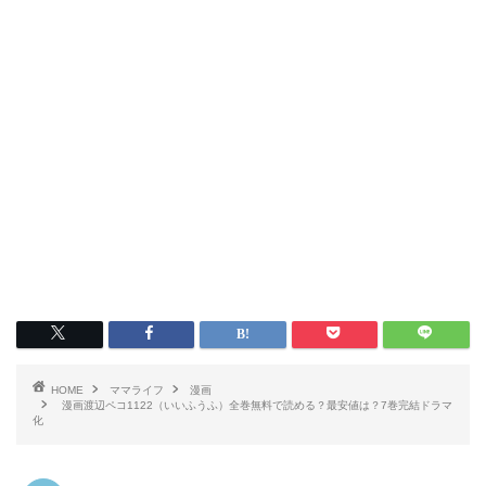
HOME
ママライフ
漫画
漫画渡辺ペコ1122（いいふうふ）全巻無料で読める？最安値は？7巻完結ドラマ
化