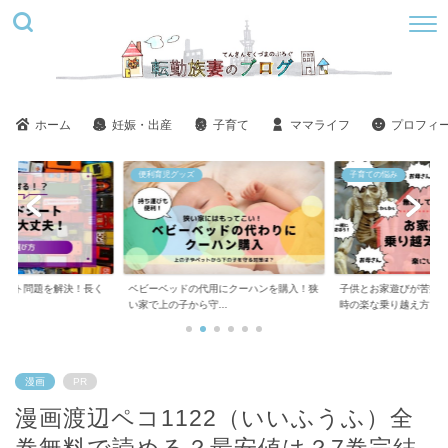
ホーム
妊娠・出産
子育て
ママライフ
プロフィ
子育ての悩み
美容
用にクーハンを購入！狭
子供とお家遊びが苦痛！ツラい！しんどい
ステラボーテ美肌モー
..
時の楽な乗り越え方
い？悪い口コミばかり..
漫画
PR
漫画渡辺ペコ1122（いいふうふ）全