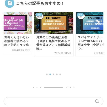
こちらの記事もおすすめ！
漫画
漫画
滅の刃の漫画は全巻
スパイファミリー
漫画【うるわしの宵
全話）無料で読める？
（SPY×FAMILY）の漫
月】無料で読める？
安値はどこ？無限城編
画は全巻（全話）無料
値は？最新刊は8巻
.
で...
2024年9月
2024年7月5日
2024年6月26日