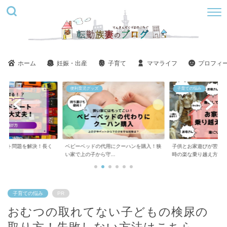
ホーム
妊娠・出産
子育て
ママライフ
プロフィ
子育ての悩み
美容
用にクーハンを購入！狭
子供とお家遊びが苦痛！ツラい！しんどい
ステラボーテ美肌モー
..
時の楽な乗り越え方
い？悪い口コミばかり..
子育ての悩み
PR
おむつの取れてない子どもの検尿の