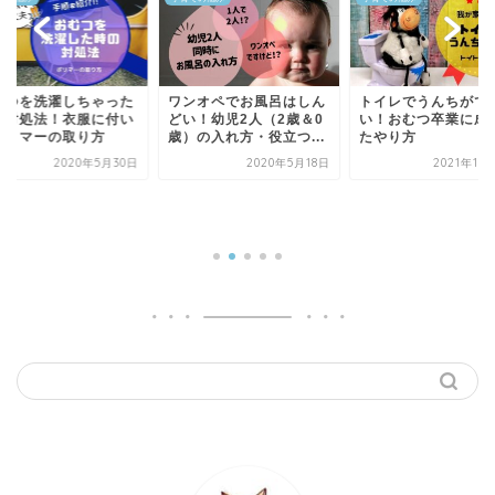
ンオペでお風呂はしん
トイレでうんちができな
い！幼児2人（2歳＆0
い！おむつ卒業に成功し
）の入れ方・役立つ...
たやり方
2020年5月18日
2021年10月19日
新生児用のおむつは
まで使うの？まとめ
は要注意！
2020年1