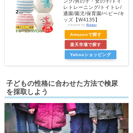
ンク/男の子・女の子/トイ
レトレーニング/トイトレ/
通園/園児/保育園/ベビー/キ
ッズ【W4135】
created by
Rinker
Amazonで探す
楽天市場で探す
Yahooショッピング
子どもの性格に合わせた方法で検尿
を採取しよう