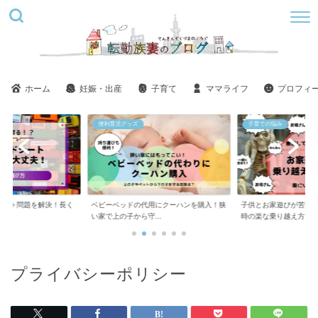
ホーム
妊娠・出産
子育て
ママライフ
プロフィ
便利育児グッズ
子育ての悩み
シート問題を解決！長く
ベビーベッドの代用にクーハンを購入！狭
子供とお家遊びが苦痛
方
い家で上の子から守...
時の楽な乗り越え方
プライバシーポリシー