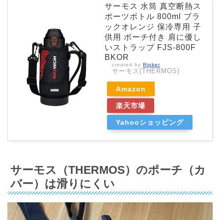
サーモス 水筒 真空断熱ス
ポーツボトル 800ml ブラ
ックオレンジ 保冷専用 子
供用 ポーチ付き 肩に優し
いストラップ FJS-800F
BKOR
created by
Rinker
サーモス(THERMOS)
Amazon
楽天市場
Yahooショッピング
サーモス（THERMOS）のポーチ（カ
バー）は滑りにくい