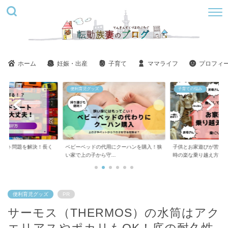
ホーム
妊娠・出産
子育て
ママライフ
プロフィ
子育ての悩み
美容
用にクーハンを購入！狭
子供とお家遊びが苦痛！ツラい！しんどい
ステラボーテ美肌モー
..
時の楽な乗り越え方
い？悪い口コミばかり..
便利育児グッズ
PR
サーモス（THERMOS）の水筒はアク