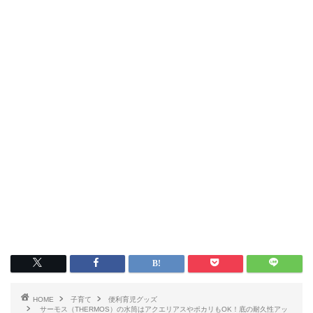
HOME
子育て
便利育児グッズ
サーモス（THERMOS）の水筒はアクエリアスやポカリもOK！底の耐久性アッ