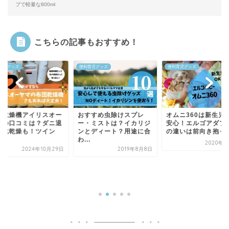
プで軽量な800ml
こちらの記事もおすすめ！
amazon
育児グッズ
便利育児グッズ
すすめ虫除けスプレ
オムニ360は新生児でも
・ミストは？イカリジ
安心！エルゴアダプトと
とディート？用途に合
の違いは前向き抱っこ
.
2020年2月1日
2019年8月8日
子育て便利グッズ！
ディブル（audible
料お試しの登録・...
2024年3